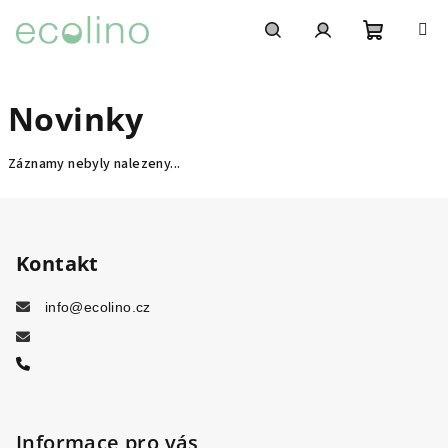
Přejít na obsah
Nákupní
Hledat
Přihlášení
Novinky
Záznamy nebyly nalezeny...
Zápatí
Kontakt
info@ecolino.cz
Informace pro vás